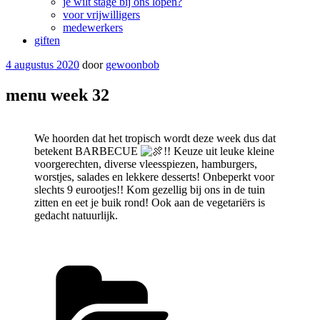
je wilt stage bij ons lopen?
voor vrijwilligers
medewerkers
giften
Geplaatst
4 augustus 2020
door
gewoonbob
op
menu week 32
We hoorden dat het tropisch wordt deze week dus dat
betekent BARBECUE
!! Keuze uit leuke kleine
voorgerechten, diverse vleesspiezen, hamburgers,
worstjes, salades en lekkere desserts! Onbeperkt voor
slechts 9 eurootjes!! Kom gezellig bij ons in de tuin
zitten en eet je buik rond! Ook aan de vegetariërs is
gedacht natuurlijk.
Categorieën