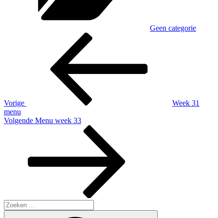
Geen categorie
Berichtnavigatie
Vorig
bericht
Vorige
Week 31
menu
Volgend
Volgende
Menu week 33
bericht
Zoeken
naar:
Zoeken